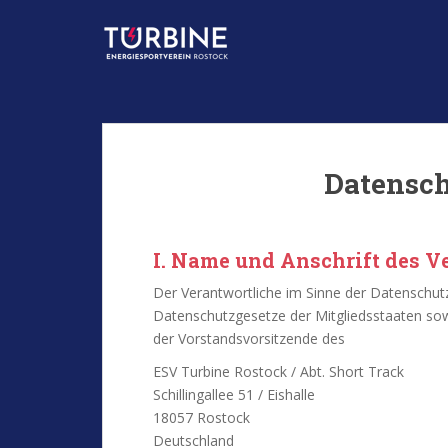
S
k
i
p
t
o
m
a
Datensch
i
n
c
I. Name und Anschrift des V
o
n
Der Verantwortliche im Sinne der Datenschut
t
Datenschutzgesetze der Mitgliedsstaaten sow
e
der Vorstandsvorsitzende des
n
ESV Turbine Rostock / Abt. Short Track
t
Schillingallee 51 / Eishalle
18057 Rostock
Deutschland