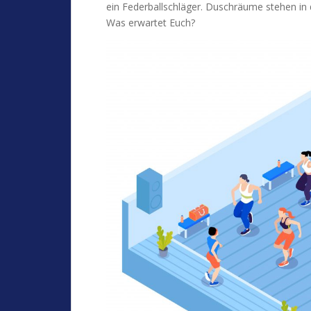
ein Federballschläger. Duschräume stehen in 
Was erwartet Euch?