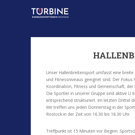
S
k
i
p
t
o
m
a
HALLENB
i
n
c
Unser Hallenbreitensport umfasst eine breite
o
und Fitnessniveaus geeignet sind. Der Fokus 
n
Koordination, Fitness und Gemeinschaft, der
t
Die Sportler in unserer Gruppe sind aktive Ü 60e
e
entsprechend strukturiert. Im letzten Drittel d
n
Wir treffen uns jeden Donnerstag in der Sport
t
Rostock in der Zeit von 16.30 bis 18.30 Uhr.
Treffpunkt ist 15 Minuten vor Beginn. Sportsc