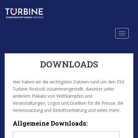
S
k
i
p
t
TOGGLE
o
m
a
i
DOWNLOADS
n
c
o
Hier haben wir die wichtigsten Dateien rund um den ESV
n
Turbine Rostock zusammengestellt, darunter unter
t
anderem Plakate von Wettkämpfen und
e
Veranstaltungen, Logos und Grafiken für die Presse, die
n
Vereinssatzung und Beitrittserklärung und vieles mehr.
t
Allgemeine Downloads: