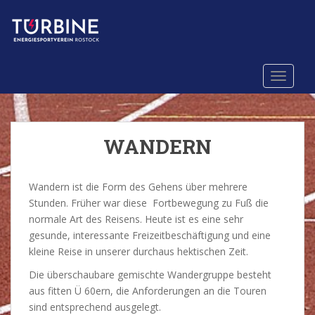
S
k
i
p
t
TOGGLE
o
m
a
i
WANDERN
n
c
o
Wandern ist die Form des Gehens über mehrere
n
Stunden. Früher war diese Fortbewegung zu Fuß die
t
normale Art des Reisens. Heute ist es eine sehr
e
gesunde, interessante Freizeitbeschäftigung und eine
n
kleine Reise in unserer durchaus hektischen Zeit.
t
Die überschaubare gemischte Wandergruppe besteht
aus fitten Ü 60ern, die Anforderungen an die Touren
sind entsprechend ausgelegt.